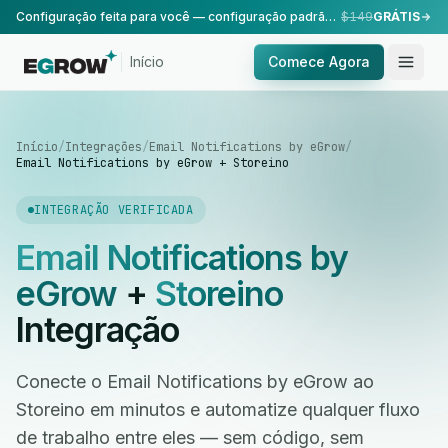
Configuração feita para você — configuração padrão, realizada pela nossa equipe.
$149
GRÁTIS
Início
Comece Agora
Início
/
Integrações
/
Email Notifications by eGrow
/
Email Notifications by eGrow + Storeino
INTEGRAÇÃO VERIFICADA
Email Notifications by
eGrow
+
Storeino
Integração
Conecte o Email Notifications by eGrow ao
Storeino em minutos e automatize qualquer fluxo
de trabalho entre eles — sem código, sem