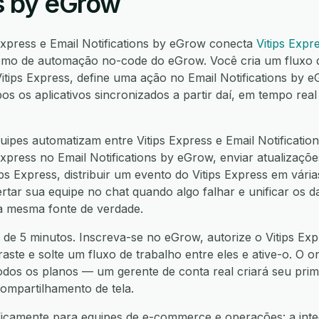
ns by eGrow
 Express e Email Notifications by eGrow conecta
Vitips Expr
mo de automação no-code do eGrow. Você cria um fluxo d
itips Express, define uma ação no Email Notifications by
os aplicativos sincronizados a partir daí, em tempo real
ipes automatizam entre Vitips Express e Email Notificatio
Express no Email Notifications by eGrow, enviar atualizaçõe
ps Express, distribuir um evento do Vitips Express em vári
ertar sua equipe no chat quando algo falhar e unificar os d
a mesma fonte de verdade.
de 5 minutos. Inscreva-se no eGrow, autorize o Vitips Exp
raste e solte um fluxo de trabalho entre eles e ative-o. O 
todos os planos — um gerente de conta real criará seu prim
ompartilhamento de tela.
ficamente para equipes de e-commerce e operações: a integ