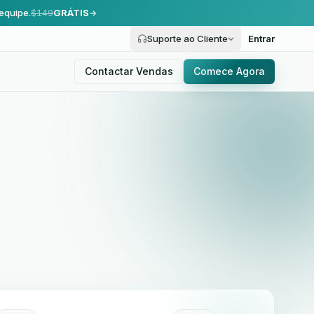
equipe.
$149
GRÁTIS
Suporte ao Cliente
Entrar
Contactar Vendas
Comece Agora