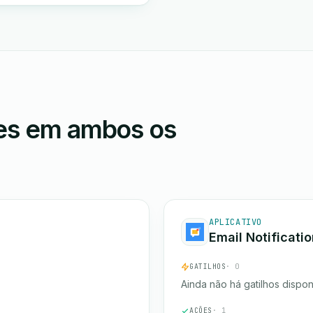
ões em ambos os
APLICATIVO
Email Notificati
GATILHOS
· 0
Ainda não há gatilhos dispon
AÇÕES
· 1