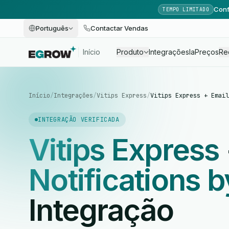
Conf
TEMPO LIMITADO
Português
Contactar Vendas
Início
Produto
Integrações
Ia
Preços
Re
Início
/
Integrações
/
Vitips Express
/
Vitips Express + Email
INTEGRAÇÃO VERIFICADA
Vitips Express
Notifications 
Integração