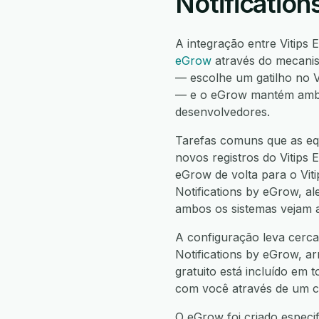
Notificatio
A integração entre Vitips
eGrow
através do mecanis
— escolhe um gatilho no V
— e o eGrow mantém ambos 
desenvolvedores.
Tarefas comuns que as equ
novos registros do Vitips 
eGrow de volta para o Viti
Notifications by eGrow, al
ambos os sistemas vejam 
A configuração leva cerca 
Notifications by eGrow, ar
gratuito está incluído em 
com você através de um c
O eGrow foi criado especi