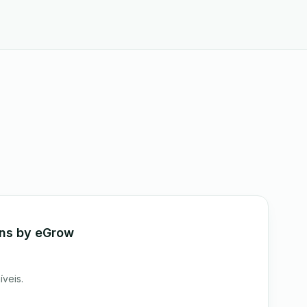
ons by eGrow
íveis.