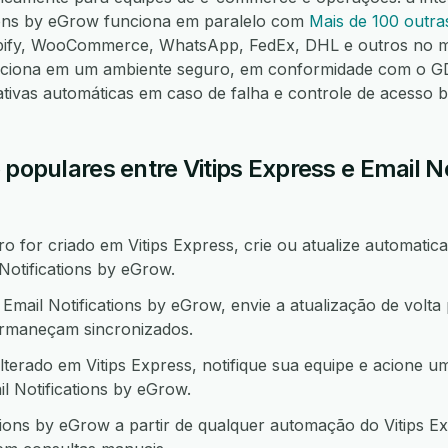
tions by eGrow funciona em paralelo com
Mais de 100 outra
pify, WooCommerce, WhatsApp, FedEx, DHL e outros no m
nciona em um ambiente seguro, em conformidade com o G
tivas automáticas em caso de falha e controle de acesso
 populares entre Vitips Express e Email No
 for criado em Vitips Express, crie ou atualize automatica
otifications by eGrow.
ail Notifications by eGrow, envie a atualização de volta 
rmaneçam sincronizados.
terado em Vitips Express, notifique sua equipe e acione u
Notifications by eGrow.
tions by eGrow a partir de qualquer automação do Vitips E