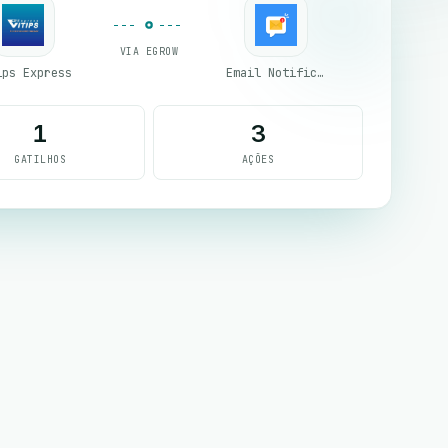
VIA EGROW
ips Express
Email Notifications by eGrow
1
3
GATILHOS
AÇÕES