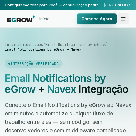
Configuração feita para você — configuração padrão, realizada pela nossa equipe.
$149
GRÁTIS
Início
Comece Agora
Início
/
Integrações
/
Email Notifications by eGrow
/
Email Notifications by eGrow + Navex
INTEGRAÇÃO VERIFICADA
Email Notifications by
eGrow
+
Navex
Integração
Conecte o Email Notifications by eGrow ao Navex
em minutos e automatize qualquer fluxo de
trabalho entre eles — sem código, sem
desenvolvedores e sem middleware complicado.