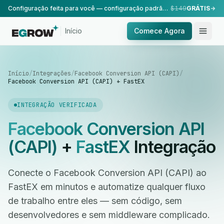
Configuração feita para você — configuração padrão, realizada pela nossa equipe.
$149
GRÁTIS
Início
Comece Agora
Início
/
Integrações
/
Facebook Conversion API (CAPI)
/
Facebook Conversion API (CAPI) + FastEX
INTEGRAÇÃO VERIFICADA
Facebook Conversion API
(CAPI)
+
FastEX
Integração
Conecte o Facebook Conversion API (CAPI) ao
FastEX em minutos e automatize qualquer fluxo
de trabalho entre eles — sem código, sem
desenvolvedores e sem middleware complicado.