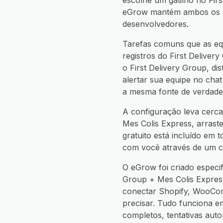
escolhe um gatilho no Fir
eGrow mantém ambos os apl
desenvolvedores.
Tarefas comuns que as equ
registros do First Deliver
o First Delivery Group, di
alertar sua equipe no chat
a mesma fonte de verdade
A configuração leva cerca
Mes Colis Express, arraste
gratuito está incluído em 
com você através de um c
O eGrow foi criado especi
Group + Mes Colis Expres
conectar Shopify, WooCo
precisar. Tudo funciona 
completos, tentativas aut