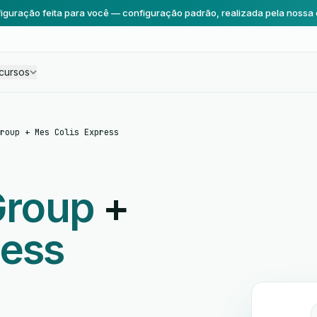
iguração feita para você — configuração padrão, realizada pela nossa 
cursos
roup + Mes Colis Express
 Group
+
ress