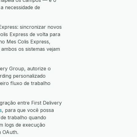
 mapeia os campos — e o
 a necessidade de
Express: sincronizar novos
olis Express de volta para
 no Mes Colis Express,
ue ambos os sistemas vejam
very Group, autorize o
arding personalizado
eiro fluxo de trabalho
ração entre First Delivery
s
, para que você possa
de trabalho quando
m logs de execução
m OAuth.