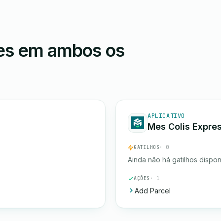
ões em ambos os
APLICATIVO
Mes Colis Expre
GATILHOS
· 0
Ainda não há gatilhos dispon
AÇÕES
· 1
Add Parcel