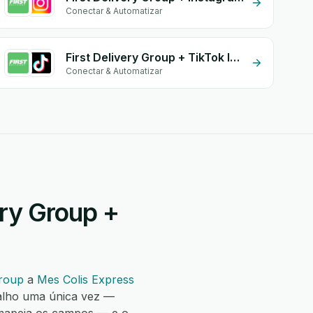
Conectar & Automatizar
First Delivery Group + TikTok Inbox
Conectar & Automatizar
ery Group +
Group
a
Mes Colis Express
alho uma única vez —