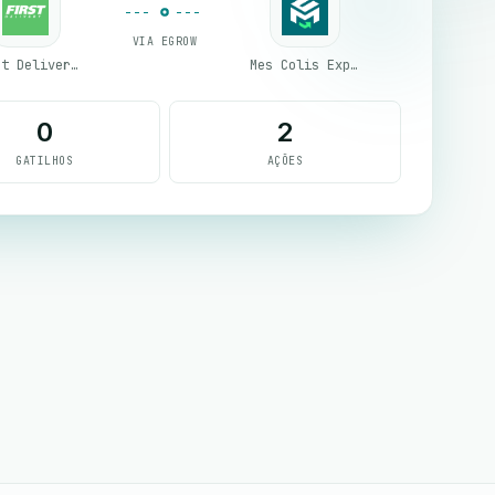
VIA EGROW
First Delivery Group
Mes Colis Express
0
2
GATILHOS
AÇÕES