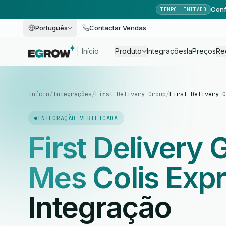
Conf
TEMPO LIMITADO
Português
Contactar Vendas
Início
Produto
Integrações
Ia
Preços
Re
Início
/
Integrações
/
First Delivery Group
/
First Delivery G
INTEGRAÇÃO VERIFICADA
First Delivery
Mes Colis Exp
Integração