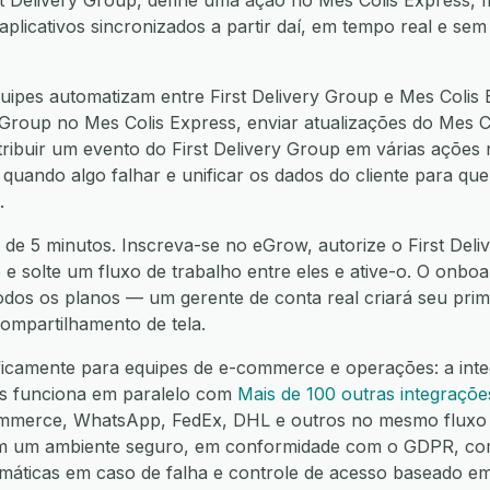
st Delivery Group, define uma ação no Mes Colis Express,
icativos sincronizados a partir daí, em tempo real e sem
ipes automatizam entre First Delivery Group e Mes Colis 
y Group no Mes Colis Express, enviar atualizações do Mes C
stribuir um evento do First Delivery Group em várias ações
 quando algo falhar e unificar os dados do cliente para q
.
 de 5 minutos. Inscreva-se no eGrow, autorize o First Deli
 e solte um fluxo de trabalho entre eles e ative-o. O onbo
todos os planos — um gerente de conta real criará seu prim
ompartilhamento de tela.
ficamente para equipes de e-commerce e operações: a integ
s funciona em paralelo com
Mais de 100 outras integraçõe
mmerce, WhatsApp, FedEx, DHL e outros no mesmo fluxo 
em um ambiente seguro, em conformidade com o GDPR, co
omáticas em caso de falha e controle de acesso baseado e