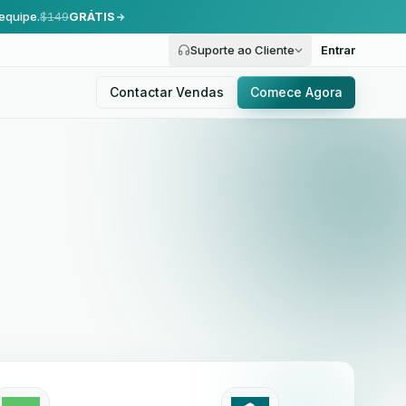
equipe.
$149
GRÁTIS
Suporte ao Cliente
Entrar
Contactar Vendas
Comece Agora