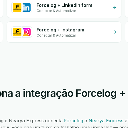
Forcelog + Linkedin form
Conectar & Automatizar
Forcelog + Instagram
Conectar & Automatizar
na a integração Forcelog +
log e Nearya Express conecta
Forcelog
a
Nearya Express
a
ow. Você cria um fluxo de trabalho uma única vez — esco