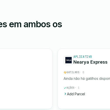
ões em ambos os
APLICATIVO
Nearya Express
GATILHOS
· 0
Ainda não há gatilhos dispon
AÇÕES
· 1
Add Parcel