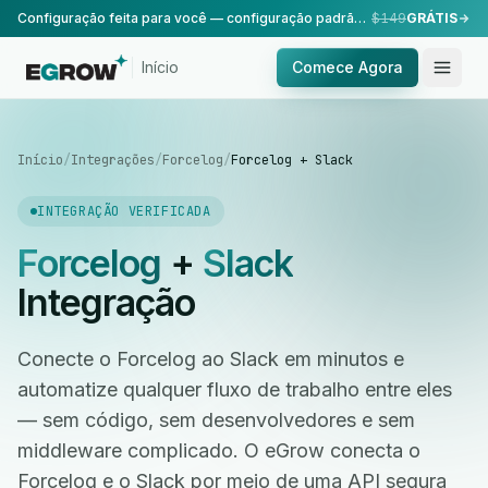
Configuração feita para você — configuração padrão, realizada pela nossa equipe.
$149
GRÁTIS
Início
Comece Agora
Início
/
Integrações
/
Forcelog
/
Forcelog + Slack
INTEGRAÇÃO VERIFICADA
Forcelog
+
Slack
Integração
Conecte o Forcelog ao Slack em minutos e
automatize qualquer fluxo de trabalho entre eles
— sem código, sem desenvolvedores e sem
middleware complicado. O eGrow conecta o
Forcelog e o Slack por meio de uma API segura