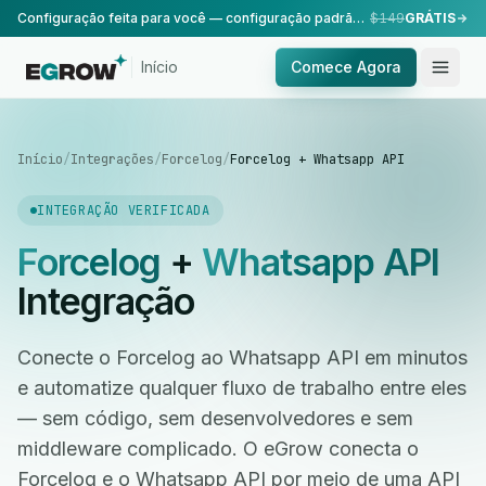
Configuração feita para você — configuração padrão, realizada pela nossa equipe.
$149
GRÁTIS
Início
Comece Agora
Início
/
Integrações
/
Forcelog
/
Forcelog + Whatsapp API
INTEGRAÇÃO VERIFICADA
Forcelog
+
Whatsapp API
Integração
Conecte o Forcelog ao Whatsapp API em minutos
e automatize qualquer fluxo de trabalho entre eles
— sem código, sem desenvolvedores e sem
middleware complicado. O eGrow conecta o
Forcelog e o Whatsapp API por meio de uma API