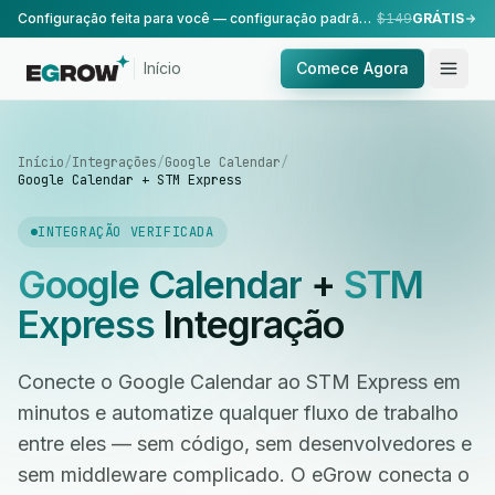
Configuração feita para você — configuração padrão, realizada pela nossa equipe.
$149
GRÁTIS
Início
Comece Agora
Início
/
Integrações
/
Google Calendar
/
Google Calendar + STM Express
INTEGRAÇÃO VERIFICADA
Google Calendar
+
STM
Express
Integração
Conecte o Google Calendar ao STM Express em
minutos e automatize qualquer fluxo de trabalho
entre eles — sem código, sem desenvolvedores e
sem middleware complicado. O eGrow conecta o