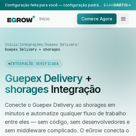
Configuração feita para você — configuração padrão, realizada pela nossa equipe.
$149
GRÁTIS
Início
Comece Agora
Início
/
Integrações
/
Guepex Delivery
/
Guepex Delivery + shorages
INTEGRAÇÃO VERIFICADA
Guepex Delivery
+
shorages
Integração
Conecte o Guepex Delivery ao shorages em
minutos e automatize qualquer fluxo de trabalho
entre eles — sem código, sem desenvolvedores e
sem middleware complicado. O eGrow conecta o