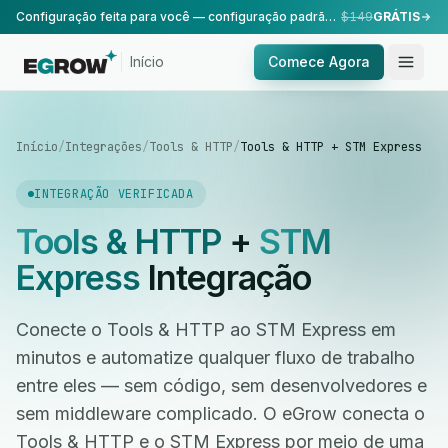
Configuração feita para você — configuração padrão, realizada pela nossa equipe.
$149
GRÁTIS
Início
Comece Agora
Início
/
Integrações
/
Tools & HTTP
/
Tools & HTTP + STM Express
INTEGRAÇÃO VERIFICADA
Tools & HTTP
+
STM
Express
Integração
Conecte o Tools & HTTP ao STM Express em
minutos e automatize qualquer fluxo de trabalho
entre eles — sem código, sem desenvolvedores e
sem middleware complicado. O eGrow conecta o
Tools & HTTP e o STM Express por meio de uma