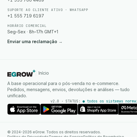
SUPORTE AO CLIENTE ATIVO · WHATSAPP
+1 555 719 6197
HORÁRIO COMERCIAL
Seg–Sex · 8h–17h GMT+1
Enviar uma reclamação
→
Início
A base operacional para o pós-venda no e-commerce.
Pedidos, mensagens, envios, devoluções e análises — tudo
unificado.
v2.0 · STATUS:
● todos os sistemas norma
Agente de IA
Respostas instantâneas no
© 2024-2026 eGrow. Todos os direitos reservados.
WhatsApp
Política de Privacidade
Termos de Serviço
Política de Reembolso