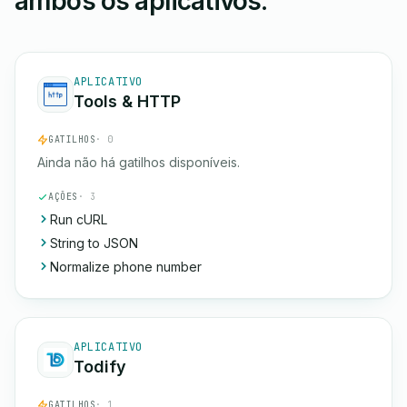
ambos os aplicativos.
APLICATIVO
Tools & HTTP
GATILHOS
· 0
Ainda não há gatilhos disponíveis.
AÇÕES
· 3
Run cURL
String to JSON
Normalize phone number
APLICATIVO
Todify
GATILHOS
· 1