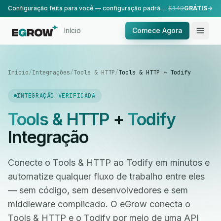
Configuração feita para você — configuração padrão, realizada pela nossa equipe.
$149
GRÁTIS
Início
Comece Agora
Início
/
Integrações
/
Tools & HTTP
/
Tools & HTTP + Todify
INTEGRAÇÃO VERIFICADA
Tools & HTTP
+
Todify
Integração
Conecte o Tools & HTTP ao Todify em minutos e
automatize qualquer fluxo de trabalho entre eles
— sem código, sem desenvolvedores e sem
middleware complicado. O eGrow conecta o
Tools & HTTP e o Todify por meio de uma API