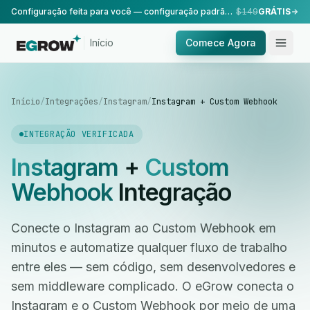
Configuração feita para você — configuração padrão, realizada pela nossa equipe.
$149
GRÁTIS
Início
Comece Agora
Início
/
Integrações
/
Instagram
/
Instagram + Custom Webhook
INTEGRAÇÃO VERIFICADA
Instagram
+
Custom
Webhook
Integração
Conecte o Instagram ao Custom Webhook em
minutos e automatize qualquer fluxo de trabalho
entre eles — sem código, sem desenvolvedores e
sem middleware complicado. O eGrow conecta o
Instagram e o Custom Webhook por meio de uma