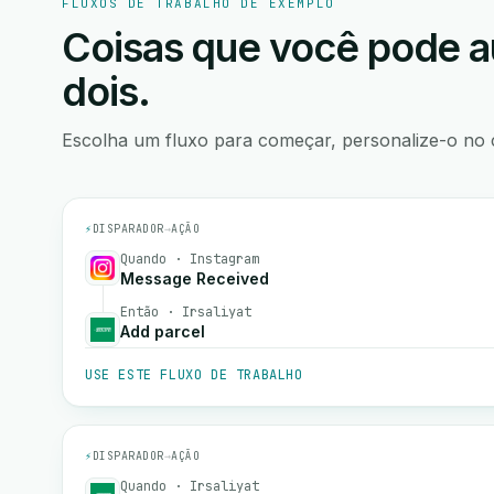
FLUXOS DE TRABALHO DE EXEMPLO
Coisas que você pode a
dois.
Escolha um fluxo para começar, personalize-o no 
⚡
DISPARADOR
→
AÇÃO
Quando · Instagram
Message Received
Então · Irsaliyat
Add parcel
USE ESTE FLUXO DE TRABALHO
⚡
DISPARADOR
→
AÇÃO
Quando · Irsaliyat