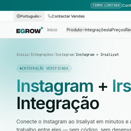
Conf
TEMPO LIMITADO
Português
Contactar Vendas
Início
Produto
Integrações
Ia
Preços
Re
Início
/
Integrações
/
Instagram
/
Instagram + Irsaliyat
INTEGRAÇÃO VERIFICADA
Instagram
+
Ir
Integração
Conecte o Instagram ao Irsaliyat em minutos e 
trabalho entre eles — sem código, sem desen