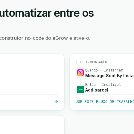
utomatizar entre os
construtor no-code do eGrow e ative-o.
⚡
DISPARADOR
→
AÇÃO
Quando · Instagram
Message Sent By Inst
Então · Irsaliyat
Add parcel
USE ESTE FLUXO DE TRABALH