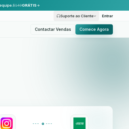
equipe.
$149
GRÁTIS
Suporte ao Cliente
Entrar
Contactar Vendas
Comece Agora