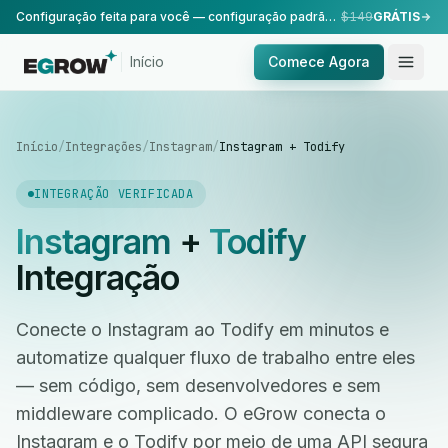
Configuração feita para você — configuração padrão, realizada pela nossa equipe.
$149
GRÁTIS
Início
Comece Agora
Início
/
Integrações
/
Instagram
/
Instagram + Todify
INTEGRAÇÃO VERIFICADA
Instagram
+
Todify
Integração
Conecte o Instagram ao Todify em minutos e
automatize qualquer fluxo de trabalho entre eles
— sem código, sem desenvolvedores e sem
middleware complicado. O eGrow conecta o
Instagram e o Todify por meio de uma API segura