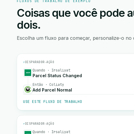
FLUXOS DE TRABALHO DE EXEMPLO
Coisas que você pode a
dois.
Escolha um fluxo para começar, personalize-o no 
⚡
DISPARADOR
→
AÇÃO
Quando · Irsaliyat
Parcel Status Changed
Então · Coliaty
Add Parcel Normal
USE ESTE FLUXO DE TRABALHO
⚡
DISPARADOR
→
AÇÃO
Quando · Irsaliyat