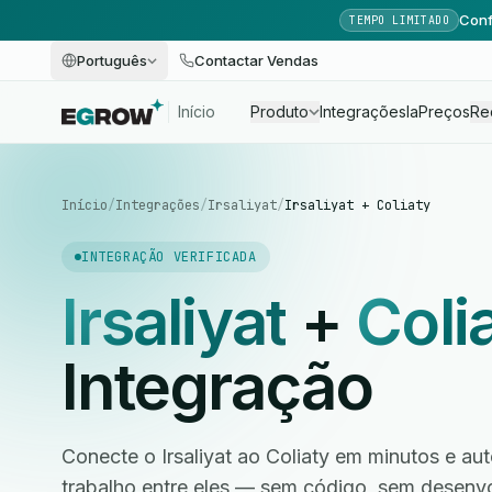
Conf
TEMPO LIMITADO
Português
Contactar Vendas
Início
Produto
Integrações
Ia
Preços
Re
Início
/
Integrações
/
Irsaliyat
/
Irsaliyat + Coliaty
INTEGRAÇÃO VERIFICADA
Irsaliyat
+
Coli
Integração
Conecte o Irsaliyat ao Coliaty em minutos e au
trabalho entre eles — sem código, sem desen