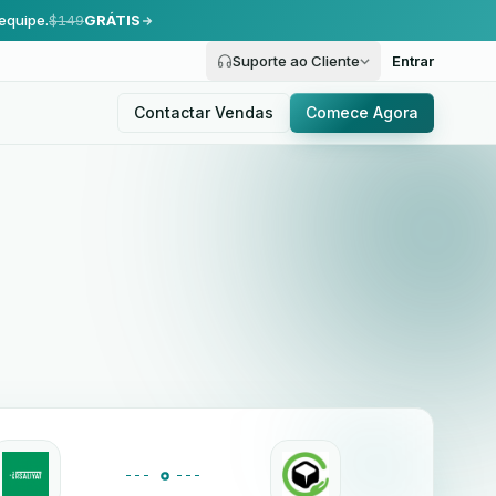
equipe.
$149
GRÁTIS
Suporte ao Cliente
Entrar
Contactar Vendas
Comece Agora