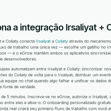
a a integração Irsaliyat + C
at e Coliaty conecta
Irsaliyat
a
Coliaty
através do mecanism
uxo de trabalho uma única vez — escolhe um gatilho no Irs
pos — e o eGrow mantém ambos os aplicativos sincronizad
de desenvolvedores.
pes automatizam entre Irsaliyat e Coliaty: sincronizar novo
ções do Coliaty de volta para o Irsaliyat, distribuir um event
sua equipe no chat quando algo falhar e unificar os dados 
 fonte de verdade.
de 5 minutos. Inscreva-se no eGrow, autorize o Irsaliyat, a
ho entre eles e ative-o. O onboarding personalizado gratuit
nta real criará seu primeiro fluxo de trabalho com você 