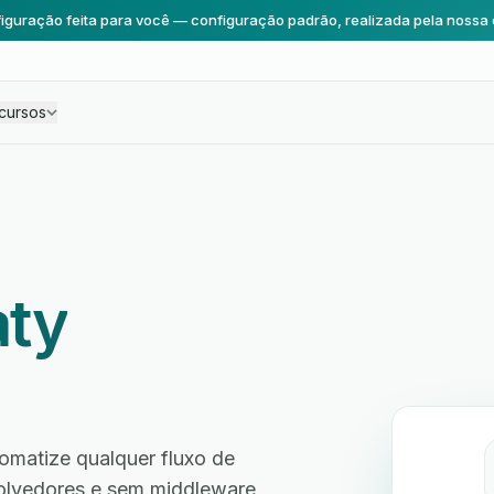
iguração feita para você — configuração padrão, realizada pela nossa 
cursos
aty
tomatize qualquer fluxo de
volvedores e sem middleware