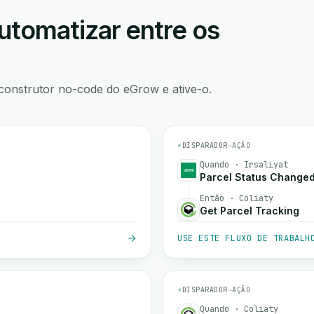
utomatizar entre os
construtor no-code do eGrow e ative-o.
⚡
DISPARADOR
→
AÇÃO
Quando · Irsaliyat
Parcel Status Change
Então · Coliaty
Get Parcel Tracking
USE ESTE FLUXO DE TRABALH
⚡
DISPARADOR
→
AÇÃO
Quando · Coliaty