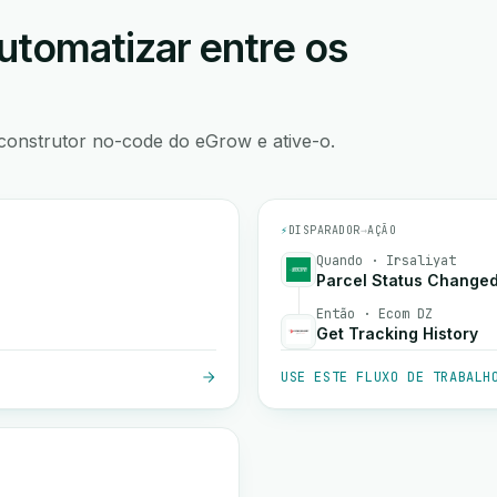
utomatizar entre os
construtor no-code do eGrow e ative-o.
⚡
DISPARADOR
→
AÇÃO
Quando · Irsaliyat
Parcel Status Change
Então · Ecom DZ
Get Tracking History
USE ESTE FLUXO DE TRABALH