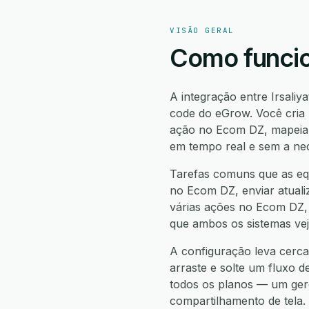
VISÃO GERAL
Como funcio
A integração entre Irsali
code do eGrow. Você cria 
ação no Ecom DZ, mapeia 
em tempo real e sem a ne
Tarefas comuns que as equ
no Ecom DZ, enviar atualiz
várias ações no Ecom DZ, a
que ambos os sistemas ve
A configuração leva cerca
arraste e solte um fluxo d
todos os planos — um gere
compartilhamento de tela.