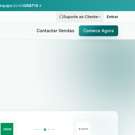
equipe.
$149
GRÁTIS
Suporte ao Cliente
Entrar
Contactar Vendas
Comece Agora