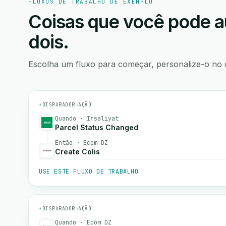
FLUXOS DE TRABALHO DE EXEMPLO
Coisas que você pode a
dois.
Escolha um fluxo para começar, personalize-o no 
⚡
DISPARADOR
→
AÇÃO
Quando · Irsaliyat
Parcel Status Changed
Então · Ecom DZ
Create Colis
USE ESTE FLUXO DE TRABALHO
⚡
DISPARADOR
→
AÇÃO
Quando · Ecom DZ