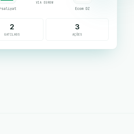
VIA EGROW
rsaliyat
Ecom DZ
2
3
GATILHOS
AÇÕES