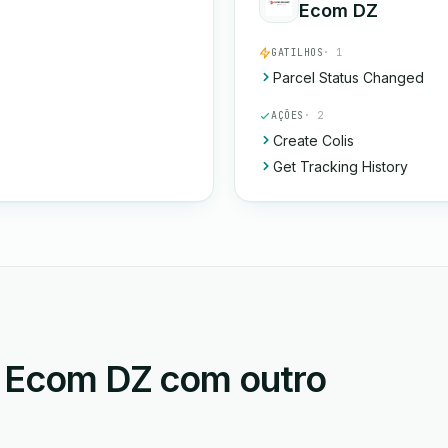
Ecom DZ
GATILHOS
· 1
Parcel Status Changed
AÇÕES
· 2
Create Colis
Get Tracking History
 o Ecom DZ com outro