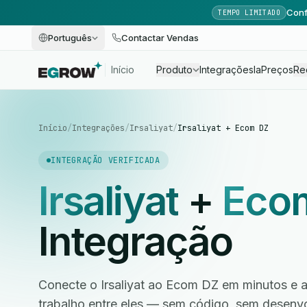
Conf
TEMPO LIMITADO
Português
Contactar Vendas
Início
Produto
Integrações
Ia
Preços
Re
Início
/
Integrações
/
Irsaliyat
/
Irsaliyat + Ecom DZ
INTEGRAÇÃO VERIFICADA
Irsaliyat
+
Eco
Integração
Conecte o Irsaliyat ao Ecom DZ em minutos e a
trabalho entre eles — sem código, sem desen