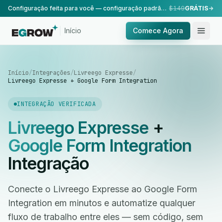
Configuração feita para você — configuração padrão, realizada pela nossa equipe.
$149
GRÁTIS
Início
Comece Agora
Início
/
Integrações
/
Livreego Expresse
/
Livreego Expresse + Google Form Integration
INTEGRAÇÃO VERIFICADA
Livreego Expresse
+
Google Form Integration
Integração
Conecte o Livreego Expresse ao Google Form
Integration em minutos e automatize qualquer
fluxo de trabalho entre eles — sem código, sem