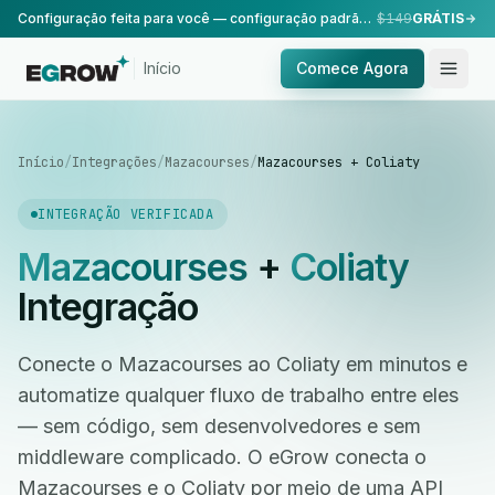
Configuração feita para você — configuração padrão, realizada pela nossa equipe.
$149
GRÁTIS
Início
Comece Agora
Início
/
Integrações
/
Mazacourses
/
Mazacourses + Coliaty
INTEGRAÇÃO VERIFICADA
Mazacourses
+
Coliaty
Integração
Conecte o Mazacourses ao Coliaty em minutos e
automatize qualquer fluxo de trabalho entre eles
— sem código, sem desenvolvedores e sem
middleware complicado. O eGrow conecta o
Mazacourses e o Coliaty por meio de uma API