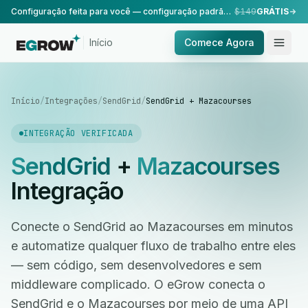
Configuração feita para você — configuração padrão, realizada pela nossa equipe.
$149
GRÁTIS
Início
Comece Agora
Início
/
Integrações
/
SendGrid
/
SendGrid + Mazacourses
INTEGRAÇÃO VERIFICADA
SendGrid
+
Mazacourses
Integração
Conecte o SendGrid ao Mazacourses em minutos
e automatize qualquer fluxo de trabalho entre eles
— sem código, sem desenvolvedores e sem
middleware complicado. O eGrow conecta o
SendGrid e o Mazacourses por meio de uma API