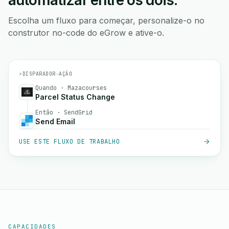
automatizar entre os dois.
Escolha um fluxo para começar, personalize-o no
construtor no-code do eGrow e ative-o.
⚡
DISPARADOR
→
AÇÃO
Quando · Mazacourses
Parcel Status Change
Então · SendGrid
Send Email
USE ESTE FLUXO DE TRABALHO
CAPACIDADES