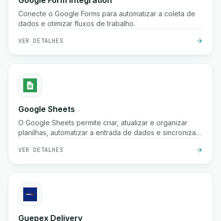
Google Form Integration
Conecte o Google Forms para automatizar a coleta de
dados e otimizar fluxos de trabalho.
VER DETALHES
Google Sheets
O Google Sheets permite criar, atualizar e organizar
planilhas, automatizar a entrada de dados e sincronizar
informações em seus fluxos de trabalho para melhor
VER DETALHES
colaboração e insights.
Guepex Delivery