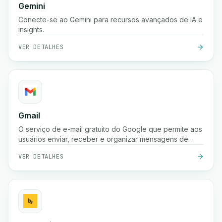
Gemini
Conecte-se ao Gemini para recursos avançados de IA e
insights.
VER DETALHES
Gmail
O serviço de e-mail gratuito do Google que permite aos
usuários enviar, receber e organizar mensagens de
forma segura com proteção poderosa contra spam,
VER DETALHES
pesquisa e integração com as ferramentas do Google
Workspace