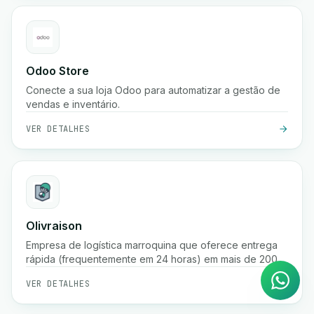
Odoo Store
Conecte a sua loja Odoo para automatizar a gestão de
vendas e inventário.
VER DETALHES
Agente de IA
Olivraison
Respostas instantâneas no
Empresa de logística marroquina que oferece entrega
WhatsApp
rápida (frequentemente em 24 horas) em mais de 200
cidades, fulfillment de e-commerce, rastreamento de
VER DETALHES
encomendas em tempo real, gestão de pagamento na
entrega e serviços de armazenamento.