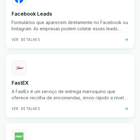
Facebook Leads
Formulários que aparecem diretamente no Facebook ou
Instagram. As empresas podem coletar esses leads
instantaneamente.
VER DETALHES
FastEX
A FastEx é um serviço de entrega marroquino que
oferece recolha de encomendas, envio rápido a nível
nacional, pagamento na entrega e rastreio em tempo
VER DETALHES
real para empresas e lojas online.