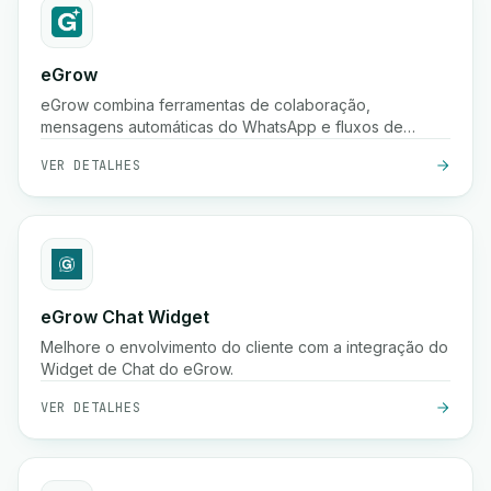
eGrow
eGrow combina ferramentas de colaboração,
mensagens automáticas do WhatsApp e fluxos de
trabalho poderosos em uma única plataforma integrada,
VER DETALHES
ajudando empresas de comércio eletrônico a crescer,
envolver clientes e gerir operações de forma contínua.
eGrow Chat Widget
Melhore o envolvimento do cliente com a integração do
Widget de Chat do eGrow.
VER DETALHES