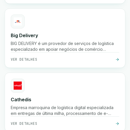
Big Delivery
BIG DELIVERY é um provedor de serviços de logística
especializado em apoiar negócios de comércio
eletrônico no Marrocos.
VER DETALHES
Cathedis
Empresa marroquina de logística digital especializada
em entregas de última milha, processamento de e-
commerce, gestão de pagamentos na entrega,
VER DETALHES
rastreamento em tempo real e soluções de