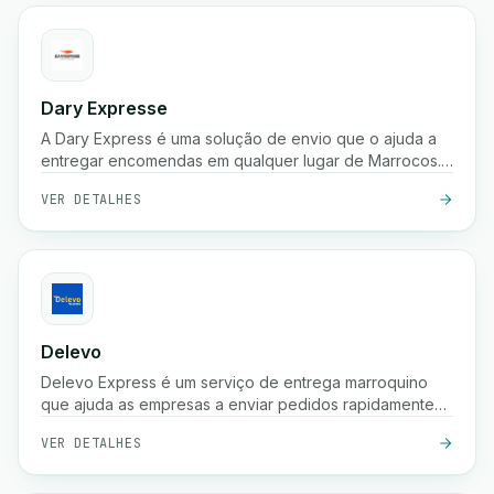
Dary Expresse
A Dary Express é uma solução de envio que o ajuda a
entregar encomendas em qualquer lugar de Marrocos.
Também oferece uma plataforma avançada para gerir
VER DETALHES
facilmente a sua loja e proporciona muitos benefícios
adicionais.
Delevo
Delevo Express é um serviço de entrega marroquino
que ajuda as empresas a enviar pedidos rapidamente
entre cidades. Foca-se em pagamento à cobrança,
VER DETALHES
expedição rápida e logística fiável de última milha para
garantir que as encomendas chegam aos clientes a
tempo.