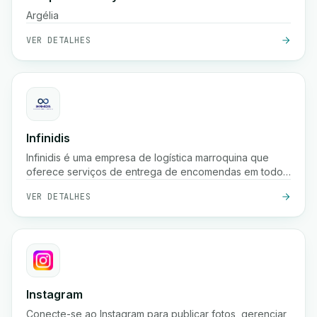
Argélia
VER DETALHES
Infinidis
Infinidis é uma empresa de logística marroquina que
oferece serviços de entrega de encomendas em todo
o país, recolha, armazenamento e cobrança na entrega,
VER DETALHES
com opções de envio rápido como entrega em 24
horas e rastreamento em tempo real.
Instagram
Conecte-se ao Instagram para publicar fotos, gerenciar