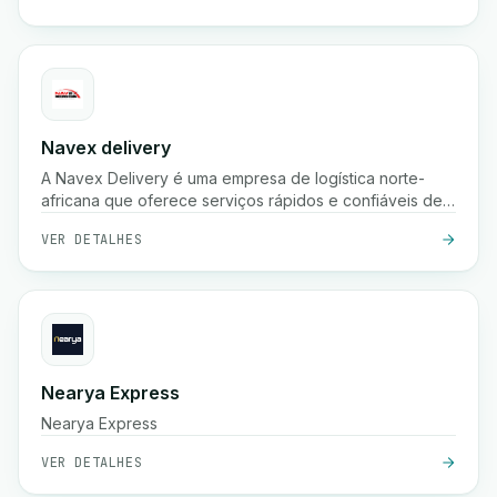
Navex delivery
A Navex Delivery é uma empresa de logística norte-
africana que oferece serviços rápidos e confiáveis de
entrega de encomendas, incluindo recolha, envio
VER DETALHES
nacional e rastreamento em tempo real para e-
commerce e empresas.
Nearya Express
Nearya Express
VER DETALHES