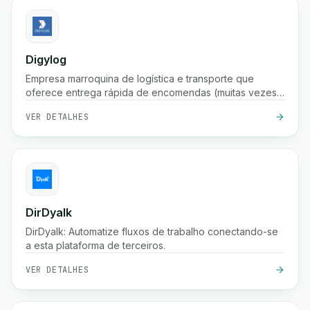
Digylog
Empresa marroquina de logística e transporte que
oferece entrega rápida de encomendas (muitas vezes
em 24 horas), armazenamento, embalagem,
VER DETALHES
confirmação de pedidos e ampla cobertura em
centenas de cidades em Marrocos.
DirDyalk
DirDyalk: Automatize fluxos de trabalho conectando-se
a esta plataforma de terceiros.
VER DETALHES