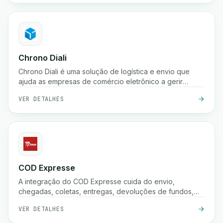
armazenamento.
Chrono Diali
Chrono Diali é uma solução de logística e envio que
ajuda as empresas de comércio eletrônico a gerir
entregas de encomendas, rastrear envios em tempo
VER DETALHES
real e otimizar seus processos de atendimento com
facilidade.
COD Expresse
A integração do COD Expresse cuida do envio,
chegadas, coletas, entregas, devoluções de fundos,
confirmações e armazenamento.
VER DETALHES