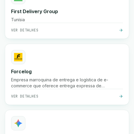
First Delivery Group
Tunísia
VER DETALHES
Forcelog
Empresa marroquina de entrega e logística de e-
commerce que oferece entrega expressa de
encomendas (frequentemente 24 horas nas grandes
VER DETALHES
cidades, 48 horas nas cidades menores), recolha
gratuita, armazenamento, embalagem e serviços de
rastreamento em todo o país.