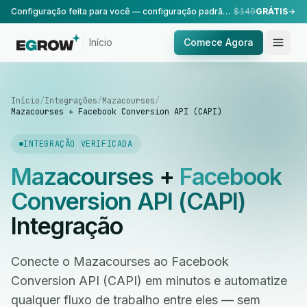
Configuração feita para você — configuração padrão, realizada pela nossa equipe.
$149
GRÁTIS
Início
Comece Agora
Início
/
Integrações
/
Mazacourses
/
Mazacourses + Facebook Conversion API (CAPI)
INTEGRAÇÃO VERIFICADA
Mazacourses
+
Facebook
Conversion API (CAPI)
Integração
Conecte o Mazacourses ao Facebook
Conversion API (CAPI) em minutos e automatize
qualquer fluxo de trabalho entre eles — sem