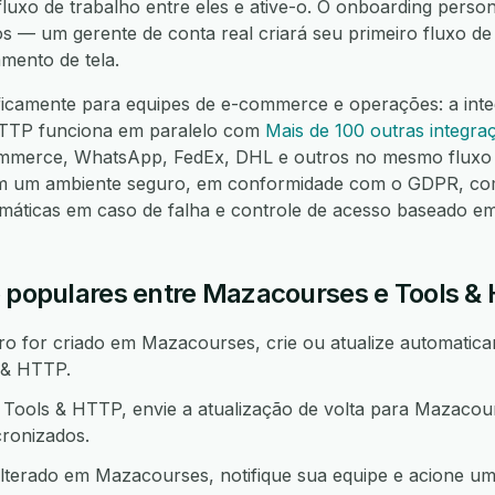
luxo de trabalho entre eles e ative-o. O onboarding person
os — um gerente de conta real criará seu primeiro fluxo d
mento de tela.
ficamente para equipes de e-commerce e operações: a int
TTP funciona em paralelo com
Mais de 100 outras integra
mmerce, WhatsApp, FedEx, DHL e outros no mesmo fluxo 
em um ambiente seguro, em conformidade com o GDPR, co
omáticas em caso de falha e controle de acesso baseado e
o populares entre Mazacourses e Tools &
 for criado em Mazacourses, crie ou atualize automatica
 & HTTP.
ools & HTTP, envie a atualização de volta para Mazacou
ronizados.
lterado em Mazacourses, notifique sua equipe e acione u