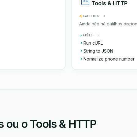
Tools & HTTP
GATILHOS
· 0
Ainda não há gatilhos dispon
AÇÕES
· 3
Run cURL
String to JSON
Normalize phone number
 ou o Tools & HTTP