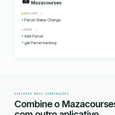
Mazacourses
GATILHOS
· 1
Parcel Status Change
AÇÕES
· 2
Add Parcel
get Parcel tracking
EXPLORAR MAIS COMBINAÇÕES
Combine o Mazacourses
com outro aplicativo.