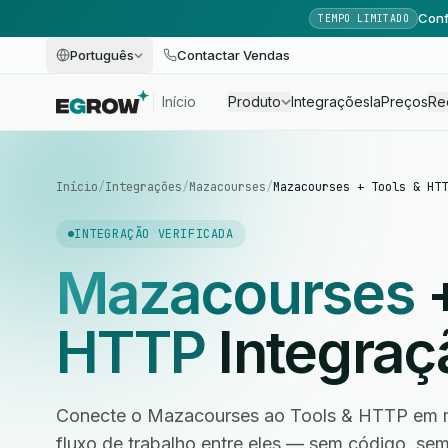
Conf
TEMPO LIMITADO
Português
Contactar Vendas
Início
Produto
Integrações
Ia
Preços
Re
Início
/
Integrações
/
Mazacourses
/
Mazacourses + Tools & HTT
INTEGRAÇÃO VERIFICADA
Mazacourses
HTTP
Integraç
Conecte o Mazacourses ao Tools & HTTP em m
fluxo de trabalho entre eles — sem código, s