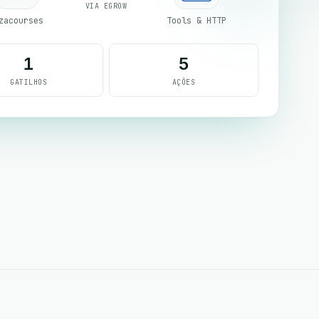
VIA EGROW
zacourses
Tools & HTTP
1
5
GATILHOS
AÇÕES