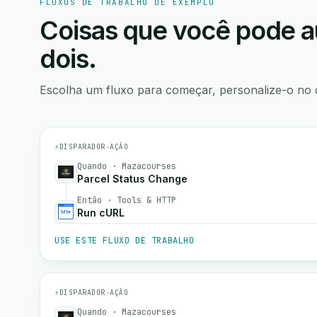
FLUXOS DE TRABALHO DE EXEMPLO
Coisas que você pode a
dois.
Escolha um fluxo para começar, personalize-o no 
⚡
DISPARADOR
→
AÇÃO
Quando · Mazacourses
Parcel Status Change
Então · Tools & HTTP
Run cURL
USE ESTE FLUXO DE TRABALHO
⚡
DISPARADOR
→
AÇÃO
Quando · Mazacourses