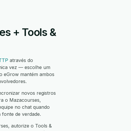
s + Tools &
HTTP
através do
nica vez — escolhe um
e o eGrow mantém ambos
nvolvedores.
cronizar novos registros
ara o Mazacourses,
 equipe no chat quando
 fonte de verdade.
ses, autorize o Tools &