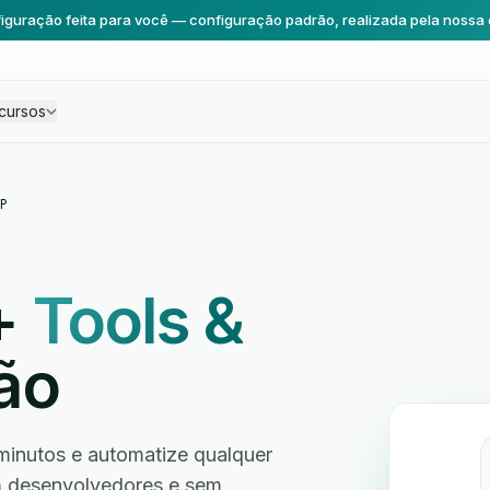
iguração feita para você — configuração padrão, realizada pela nossa 
cursos
P
+
Tools &
ão
inutos e automatize qualquer
em desenvolvedores e sem