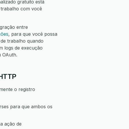
alizado gratuito está
e trabalho com você
egração entre
ções
, para que você possa
de trabalho quando
m logs de execução
m OAuth.
 HTTP
mente o registro
rses para que ambos os
ma ação de