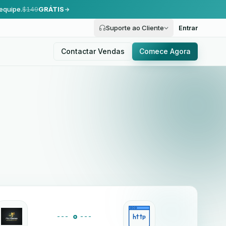
equipe.
$149
GRÁTIS
Suporte ao Cliente
Entrar
Contactar Vendas
Comece Agora