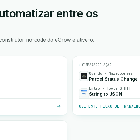
utomatizar entre os
construtor no-code do eGrow e ative-o.
⚡
DISPARADOR
→
AÇÃO
Quando · Mazacourses
Parcel Status Change
Então · Tools & HTTP
String to JSON
USE ESTE FLUXO DE TRABALH