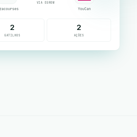
VIA EGROW
zacourses
YouCan
2
2
GATILHOS
AÇÕES