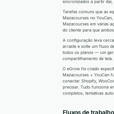
sincronizados a partir da
Tarefas comuns que as eq
Mazacourses no YouCan, e
Mazacourses em várias açõ
do cliente para que ambos
A configuração leva cerca
arraste e solte um fluxo d
todos os planos — um gere
compartilhamento de tela.
O eGrow foi criado especi
Mazacourses + YouCan fu
conectar Shopify, WooCo
precisar. Tudo funciona 
completos, tentativas aut
Fluxos de trabalh