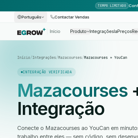
Conf
TEMPO LIMITADO
Português
Contactar Vendas
Início
Produto
Integrações
Ia
Preços
Re
Início
/
Integrações
/
Mazacourses
/
Mazacourses + YouCan
INTEGRAÇÃO VERIFICADA
Mazacourses
Integração
Conecte o Mazacourses ao YouCan em minutos 
trabalho entre eles — sem código, sem desen