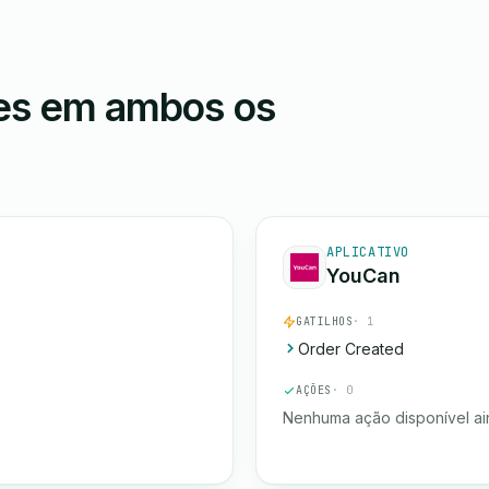
ões em ambos os
APLICATIVO
YouCan
GATILHOS
· 1
Order Created
AÇÕES
· 0
Nenhuma ação disponível ai