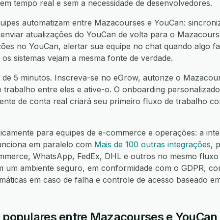
í, em tempo real e sem a necessidade de desenvolvedores.
uipes automatizam entre Mazacourses e YouCan: sincroniz
nviar atualizações do YouCan de volta para o Mazacourses
es no YouCan, alertar sua equipe no chat quando algo fal
 os sistemas vejam a mesma fonte de verdade.
 de 5 minutos. Inscreva-se no eGrow, autorize o Mazacou
e trabalho entre eles e ative-o. O onboarding personalizado
nte de conta real criará seu primeiro fluxo de trabalho 
ficamente para equipes de e-commerce e operações: a int
nciona em paralelo com
Mais de 100 outras integrações
, 
mmerce, WhatsApp, FedEx, DHL e outros no mesmo fluxo 
em um ambiente seguro, em conformidade com o GDPR, co
omáticas em caso de falha e controle de acesso baseado e
o populares entre Mazacourses e YouCan