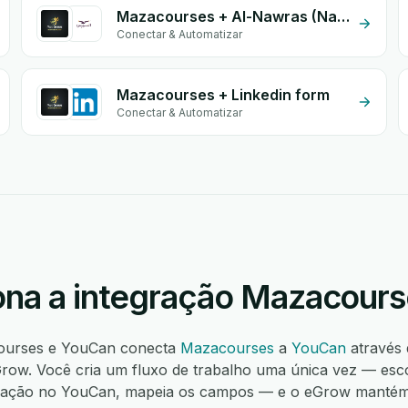
Mazacourses + Al-Nawras (Nawris)
Conectar & Automatizar
Mazacourses + Linkedin form
Conectar & Automatizar
na a integração Mazacour
courses e YouCan conecta
Mazacourses
a
YouCan
através
ow. Você cria um fluxo de trabalho uma única vez — esco
 ação no YouCan, mapeia os campos — e o eGrow mantém 