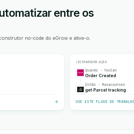
utomatizar entre os
construtor no-code do eGrow e ative-o.
⚡
DISPARADOR
→
AÇÃO
Quando · YouCan
Order Created
Então · Mazacourses
get Parcel tracking
USE ESTE FLUXO DE TRABALH