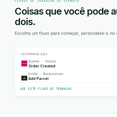
FLUXOS DE TRABALHO DE EXEMPLO
Coisas que você pode a
dois.
Escolha um fluxo para começar, personalize-o no 
⚡
DISPARADOR
→
AÇÃO
Quando · YouCan
Order Created
Então · Mazacourses
Add Parcel
USE ESTE FLUXO DE TRABALHO