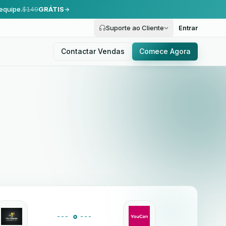
equipe.
$149
GRÁTIS
Suporte ao Cliente
Entrar
Contactar Vendas
Comece Agora