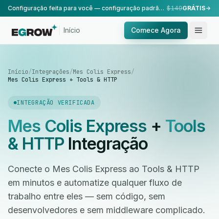
Configuração feita para você — configuração padrão, realizada pela nossa equipe.
$149
GRÁTIS
Início
Comece Agora
Início
/
Integrações
/
Mes Colis Express
/
Mes Colis Express + Tools & HTTP
INTEGRAÇÃO VERIFICADA
Mes Colis Express
+
Tools
& HTTP
Integração
Conecte o Mes Colis Express ao Tools & HTTP
em minutos e automatize qualquer fluxo de
trabalho entre eles — sem código, sem
desenvolvedores e sem middleware complicado.