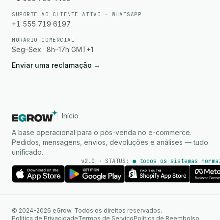
SUPORTE AO CLIENTE ATIVO · WHATSAPP
+1 555 719 6197
HORÁRIO COMERCIAL
Seg–Sex · 8h–17h GMT+1
Enviar uma reclamação
→
Início
A base operacional para o pós-venda no e-commerce.
Pedidos, mensagens, envios, devoluções e análises — tudo
unificado.
v2.0 · STATUS:
● todos os sistemas norma
Agente de IA
Respostas instantâneas no
© 2024-2026 eGrow. Todos os direitos reservados.
WhatsApp
Política de Privacidade
Termos de Serviço
Política de Reembolso