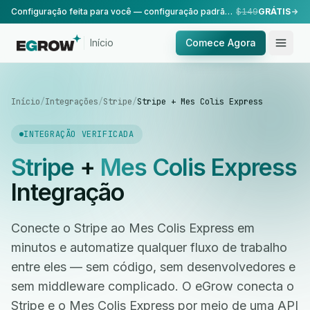
Configuração feita para você — configuração padrão, realizada pela nossa equipe.
$149
GRÁTIS
Início
Comece Agora
Início
/
Integrações
/
Stripe
/
Stripe + Mes Colis Express
INTEGRAÇÃO VERIFICADA
Stripe
+
Mes Colis Express
Integração
Conecte o Stripe ao Mes Colis Express em
minutos e automatize qualquer fluxo de trabalho
entre eles — sem código, sem desenvolvedores e
sem middleware complicado. O eGrow conecta o
Stripe e o Mes Colis Express por meio de uma API