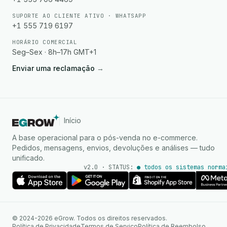
SUPORTE AO CLIENTE ATIVO · WHATSAPP
+1 555 719 6197
HORÁRIO COMERCIAL
Seg–Sex · 8h–17h GMT+1
Enviar uma reclamação
→
Início
A base operacional para o pós-venda no e-commerce.
Pedidos, mensagens, envios, devoluções e análises — tudo
unificado.
v2.0 · STATUS:
● todos os sistemas norma
Agente de IA
Respostas instantâneas no
© 2024-2026 eGrow. Todos os direitos reservados.
WhatsApp
Política de Privacidade
Termos de Serviço
Política de Reembolso