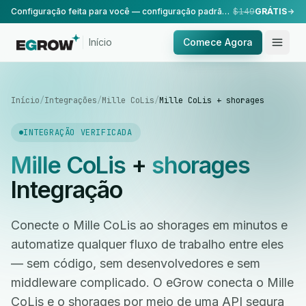
Configuração feita para você — configuração padrão, realizada pela nossa equipe.
$149
GRÁTIS
Início
Comece Agora
Início
/
Integrações
/
Mille CoLis
/
Mille CoLis + shorages
INTEGRAÇÃO VERIFICADA
Mille CoLis
+
shorages
Integração
Conecte o Mille CoLis ao shorages em minutos e
automatize qualquer fluxo de trabalho entre eles
— sem código, sem desenvolvedores e sem
middleware complicado. O eGrow conecta o Mille
CoLis e o shorages por meio de uma API segura