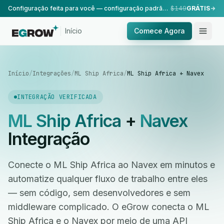
Configuração feita para você — configuração padrão, realizada pela nossa equipe.
$149
GRÁTIS
Início
Comece Agora
Início
/
Integrações
/
ML Ship Africa
/
ML Ship Africa + Navex
INTEGRAÇÃO VERIFICADA
ML Ship Africa
+
Navex
Integração
Conecte o ML Ship Africa ao Navex em minutos e
automatize qualquer fluxo de trabalho entre eles
— sem código, sem desenvolvedores e sem
middleware complicado. O eGrow conecta o ML
Ship Africa e o Navex por meio de uma API