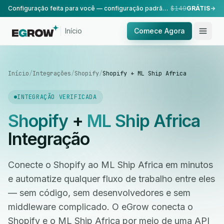
Configuração feita para você — configuração padrão, realizada pela nossa equipe.
$149
GRÁTIS
Início
Comece Agora
Início
/
Integrações
/
Shopify
/
Shopify + ML Ship Africa
INTEGRAÇÃO VERIFICADA
Shopify
+
ML Ship Africa
Integração
Conecte o Shopify ao ML Ship Africa em minutos
e automatize qualquer fluxo de trabalho entre eles
— sem código, sem desenvolvedores e sem
middleware complicado. O eGrow conecta o
Shopify e o ML Ship Africa por meio de uma API