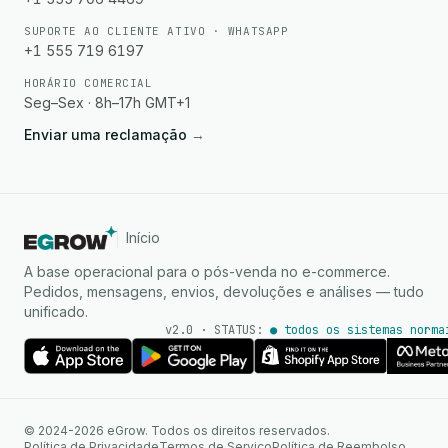
SUPORTE AO CLIENTE ATIVO · WHATSAPP
+1 555 719 6197
HORÁRIO COMERCIAL
Seg–Sex · 8h–17h GMT+1
Enviar uma reclamação
→
Início
A base operacional para o pós-venda no e-commerce.
Pedidos, mensagens, envios, devoluções e análises — tudo
unificado.
v2.0 · STATUS:
● todos os sistemas norma
Agente de IA
Respostas instantâneas no
© 2024-2026 eGrow. Todos os direitos reservados.
WhatsApp
Política de Privacidade
Termos de Serviço
Política de Reembolso