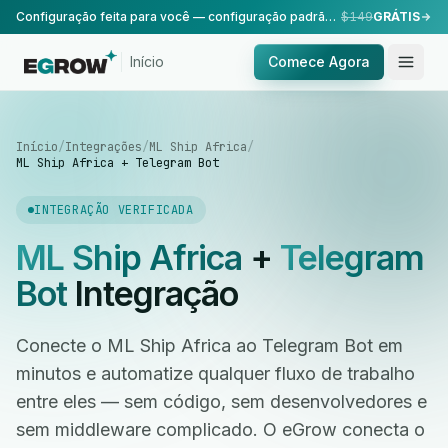
Configuração feita para você — configuração padrão, realizada pela nossa equipe.
$149
GRÁTIS
Início
Comece Agora
Início
/
Integrações
/
ML Ship Africa
/
ML Ship Africa + Telegram Bot
INTEGRAÇÃO VERIFICADA
ML Ship Africa
+
Telegram
Bot
Integração
Conecte o ML Ship Africa ao Telegram Bot em
minutos e automatize qualquer fluxo de trabalho
entre eles — sem código, sem desenvolvedores e
sem middleware complicado. O eGrow conecta o