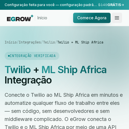
Configuração feita para você — configuração padrão, realizada pela nossa equipe.
$149
GRÁTIS
Início
Comece Agora
Início
/
Integrações
/
Twilio
/
Twilio + ML Ship Africa
INTEGRAÇÃO VERIFICADA
Twilio
+
ML Ship Africa
Integração
Conecte o Twilio ao ML Ship Africa em minutos e
automatize qualquer fluxo de trabalho entre eles
— sem código, sem desenvolvedores e sem
middleware complicado. O eGrow conecta o
Twilio e o ML Ship Africa por meio de uma API