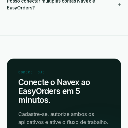
Posso conectar múltiplas contas Navex e
+
EasyOrders?
COMECE HOJE
Conecte o Navex ao
EasyOrders em 5
minutos.
Cadastre-se, autorize ambos os
aplicativos e ative o fluxo de trabalho.