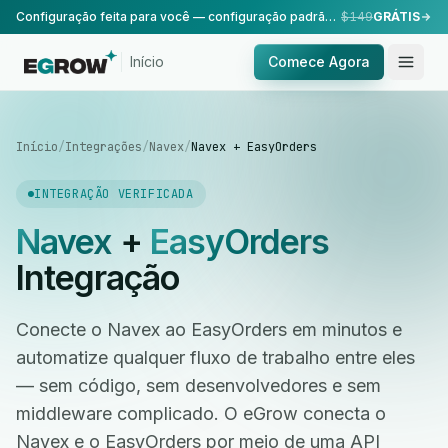
Configuração feita para você — configuração padrão, realizada pela nossa equipe.
$149
GRÁTIS
Início
Comece Agora
Início
/
Integrações
/
Navex
/
Navex + EasyOrders
INTEGRAÇÃO VERIFICADA
Navex
+
EasyOrders
Integração
Conecte o Navex ao EasyOrders em minutos e
automatize qualquer fluxo de trabalho entre eles
— sem código, sem desenvolvedores e sem
middleware complicado. O eGrow conecta o
Navex e o EasyOrders por meio de uma API