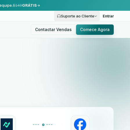
equipe.
$149
GRÁTIS
Suporte ao Cliente
Entrar
Contactar Vendas
Comece Agora