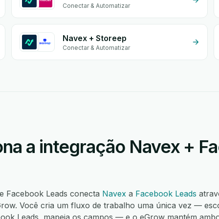
Conectar & Automatizar
Navex + Storeep
Conectar & Automatizar
na a integração Navex + F
 e Facebook Leads conecta
Navex
a
Facebook Leads
atrav
ow. Você cria um fluxo de trabalho uma única vez — esco
book Leads, mapeia os campos — e o eGrow mantém ambos 