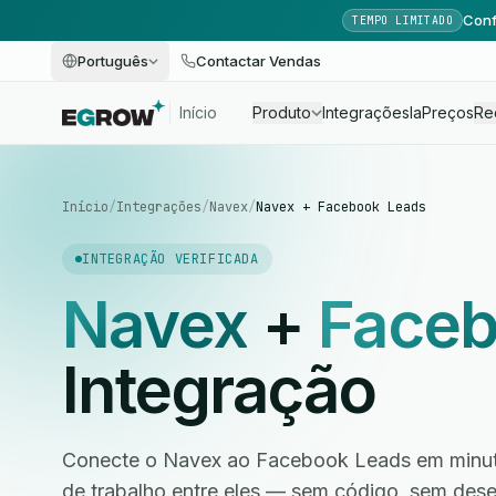
Conf
TEMPO LIMITADO
Português
Contactar Vendas
Início
Produto
Integrações
Ia
Preços
Re
Início
/
Integrações
/
Navex
/
Navex + Facebook Leads
INTEGRAÇÃO VERIFICADA
Navex
+
Faceb
Integração
Conecte o Navex ao Facebook Leads em minuto
de trabalho entre eles — sem código, sem des