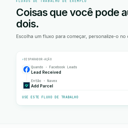
FLUXOS DE TRABALHO DE EXEMPLO
Coisas que você pode a
dois.
Escolha um fluxo para começar, personalize-o no 
⚡
DISPARADOR
→
AÇÃO
Quando · Facebook Leads
Lead Received
Então · Navex
Add Parcel
USE ESTE FLUXO DE TRABALHO