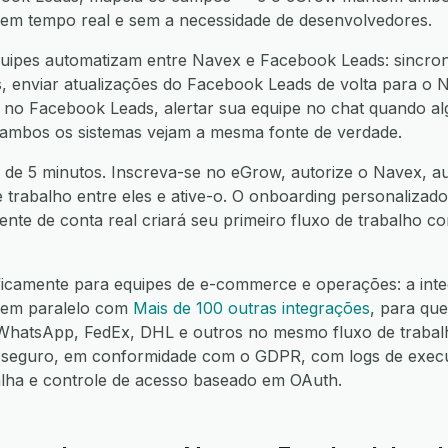
í, em tempo real e sem a necessidade de desenvolvedores.
uipes automatizam entre Navex e Facebook Leads: sincroni
enviar atualizações do Facebook Leads de volta para o Na
no Facebook Leads, alertar sua equipe no chat quando algo
 ambos os sistemas vejam a mesma fonte de verdade.
 de 5 minutos. Inscreva-se no eGrow, autorize o Navex, a
e trabalho entre eles e ative-o. O onboarding personalizado
nte de conta real criará seu primeiro fluxo de trabalho 
ificamente para equipes de e-commerce e operações: a int
 em paralelo com
Mais de 100 outras integrações
, para qu
hatsApp, FedEx, DHL e outros no mesmo fluxo de trabalh
seguro, em conformidade com o GDPR, com logs de execuç
alha e controle de acesso baseado em OAuth.