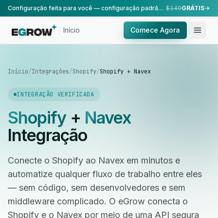
Configuração feita para você — configuração padrão, realizada pela nossa equipe.
$149
GRÁTIS
Início
Comece Agora
Início
/
Integrações
/
Shopify
/
Shopify + Navex
INTEGRAÇÃO VERIFICADA
Shopify
+
Navex
Integração
Conecte o Shopify ao Navex em minutos e
automatize qualquer fluxo de trabalho entre eles
— sem código, sem desenvolvedores e sem
middleware complicado. O eGrow conecta o
Shopify e o Navex por meio de uma API segura