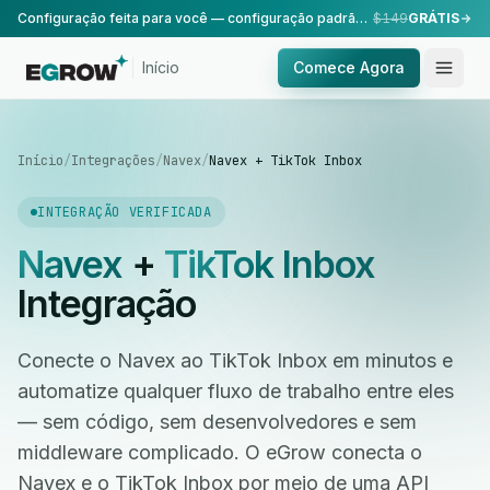
Configuração feita para você — configuração padrão, realizada pela nossa equipe.
$149
GRÁTIS
Início
Comece Agora
Início
/
Integrações
/
Navex
/
Navex + TikTok Inbox
INTEGRAÇÃO VERIFICADA
Navex
+
TikTok Inbox
Integração
Conecte o Navex ao TikTok Inbox em minutos e
automatize qualquer fluxo de trabalho entre eles
— sem código, sem desenvolvedores e sem
middleware complicado. O eGrow conecta o
Navex e o TikTok Inbox por meio de uma API