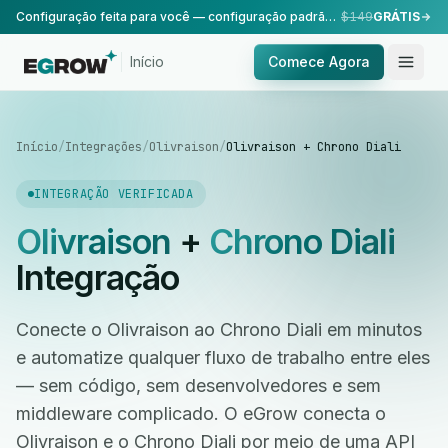
Configuração feita para você — configuração padrão, realizada pela nossa equipe.
$149
GRÁTIS
Início
Comece Agora
Início
/
Integrações
/
Olivraison
/
Olivraison + Chrono Diali
INTEGRAÇÃO VERIFICADA
Olivraison
+
Chrono Diali
Integração
Conecte o Olivraison ao Chrono Diali em minutos
e automatize qualquer fluxo de trabalho entre eles
— sem código, sem desenvolvedores e sem
middleware complicado. O eGrow conecta o
Olivraison e o Chrono Diali por meio de uma API