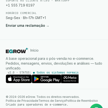
SUPORTE AO CLIENTE ATIVO · WHATSAPP
+1 555 719 6197
HORÁRIO COMERCIAL
Seg–Sex · 8h–17h GMT+1
Enviar uma reclamação
→
Início
A base operacional para o pós-venda no e-commerce.
Pedidos, mensagens, envios, devoluções e análises — tudo
unificado.
v2.0 · STATUS:
● todos os sistemas normais
Agente de IA
Respostas instantâneas no
© 2024-2026 eGrow. Todos os direitos reservados.
WhatsApp
Política de Privacidade
Termos de Serviço
Política de Reembolso
Criado para operadores de e-commerce.