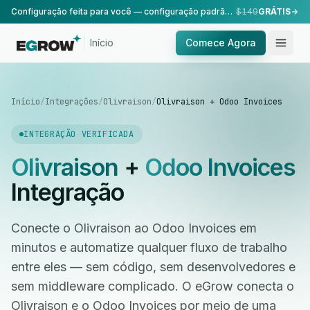
Configuração feita para você — configuração padrão, realizada pela nossa equipe.
$149
GRÁTIS
Início
Comece Agora
Início
/
Integrações
/
Olivraison
/
Olivraison + Odoo Invoices
INTEGRAÇÃO VERIFICADA
Olivraison
+
Odoo Invoices
Integração
Conecte o Olivraison ao Odoo Invoices em
minutos e automatize qualquer fluxo de trabalho
entre eles — sem código, sem desenvolvedores e
sem middleware complicado. O eGrow conecta o
Olivraison e o Odoo Invoices por meio de uma