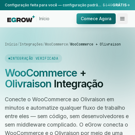
Configuração feita para você — configuração padrão, realizada pela nossa equipe.
$149
GRÁTIS
Início
Comece Agora
Início
/
Integrações
/
WooCommerce
/
WooCommerce + Olivraison
INTEGRAÇÃO VERIFICADA
WooCommerce
+
Olivraison
Integração
Conecte o WooCommerce ao Olivraison em
minutos e automatize qualquer fluxo de trabalho
entre eles — sem código, sem desenvolvedores e
sem middleware complicado. O eGrow conecta o
WooCommerce e o Olivraison por meio de uma