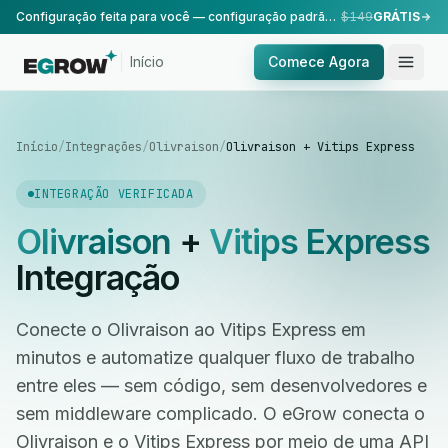
Configuração feita para você — configuração padrão, realizada pela nossa equipe.
$149
GRÁTIS
Início
Comece Agora
Início
/
Integrações
/
Olivraison
/
Olivraison + Vitips Express
INTEGRAÇÃO VERIFICADA
Olivraison
+
Vitips Express
Integração
Conecte o Olivraison ao Vitips Express em
minutos e automatize qualquer fluxo de trabalho
entre eles — sem código, sem desenvolvedores e
sem middleware complicado. O eGrow conecta o
Olivraison e o Vitips Express por meio de uma API