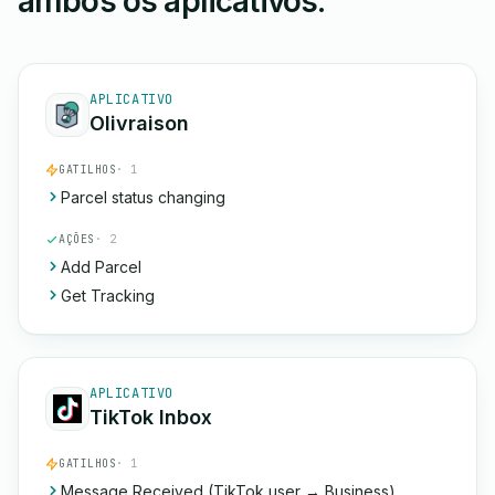
ambos os aplicativos.
APLICATIVO
Olivraison
GATILHOS
· 1
Parcel status changing
AÇÕES
· 2
Add Parcel
Get Tracking
APLICATIVO
TikTok Inbox
GATILHOS
· 1
Message Received (TikTok user → Business)