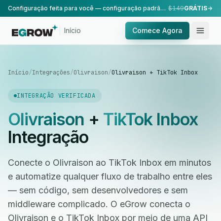
Configuração feita para você — configuração padrão, realizada pela nossa equipe.
$149
GRÁTIS
Início
Comece Agora
Início
/
Integrações
/
Olivraison
/
Olivraison + TikTok Inbox
INTEGRAÇÃO VERIFICADA
Olivraison
+
TikTok Inbox
Integração
Conecte o Olivraison ao TikTok Inbox em minutos
e automatize qualquer fluxo de trabalho entre eles
— sem código, sem desenvolvedores e sem
middleware complicado. O eGrow conecta o
Olivraison e o TikTok Inbox por meio de uma API