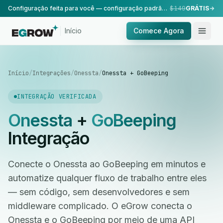
Configuração feita para você — configuração padrão, realizada pela nossa equipe.
$149
GRÁTIS
Início
Comece Agora
Início
/
Integrações
/
Onessta
/
Onessta + GoBeeping
INTEGRAÇÃO VERIFICADA
Onessta
+
GoBeeping
Integração
Conecte o Onessta ao GoBeeping em minutos e
automatize qualquer fluxo de trabalho entre eles
— sem código, sem desenvolvedores e sem
middleware complicado. O eGrow conecta o
Onessta e o GoBeeping por meio de uma API