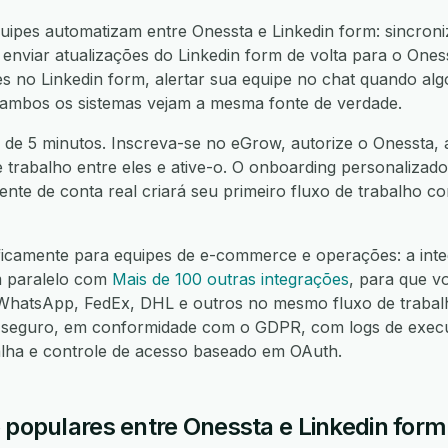
ipes automatizam entre Onessta e Linkedin form: sincroni
enviar atualizações do Linkedin form de volta para o Oness
 no Linkedin form, alertar sua equipe no chat quando algo
 ambos os sistemas vejam a mesma fonte de verdade.
 de 5 minutos. Inscreva-se no eGrow, autorize o Onessta, a
e trabalho entre eles e ative-o. O onboarding personalizado
nte de conta real criará seu primeiro fluxo de trabalho 
ficamente para equipes de e-commerce e operações: a int
m paralelo com
Mais de 100 outras integrações
, para que v
hatsApp, FedEx, DHL e outros no mesmo fluxo de trabalh
seguro, em conformidade com o GDPR, com logs de execuç
alha e controle de acesso baseado em OAuth.
 populares entre Onessta e Linkedin form