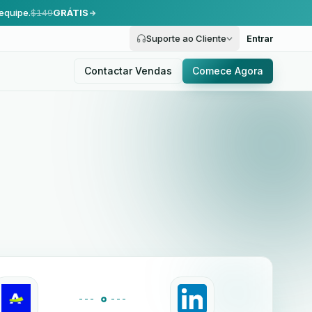
equipe.
$149
GRÁTIS
Suporte ao Cliente
Entrar
Contactar Vendas
Comece Agora