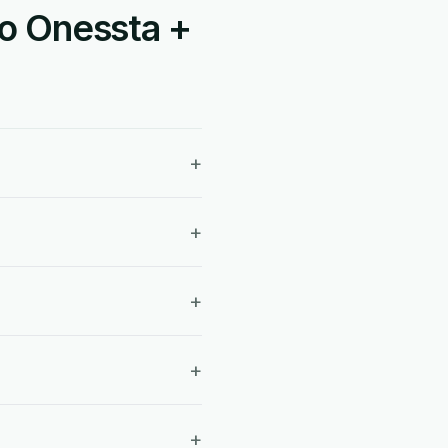
ão Onessta +
+
+
+
+
+