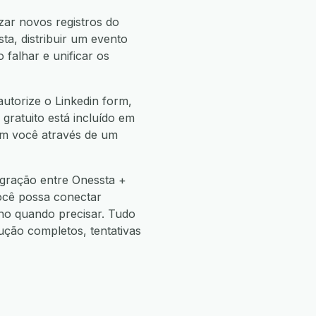
zar novos registros do
ta, distribuir um evento
 falhar e unificar os
utorize o Linkedin form,
 gratuito está incluído em
com você através de um
egração entre Onessta +
ocê possa conectar
o quando precisar. Tudo
ão completos, tentativas