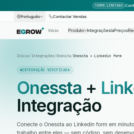
Conf
TEMPO LIMITADO
Português
Contactar Vendas
Início
Produto
Integrações
Ia
Preços
Re
Início
/
Integrações
/
Onessta
/
Onessta + Linkedin form
INTEGRAÇÃO VERIFICADA
Onessta
+
Lin
Integração
Conecte o Onessta ao Linkedin form em minuto
trabalho entre eles — sem código, sem desen