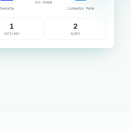
VIA EGROW
Onessta
Linkedin form
1
2
GATILHOS
AÇÕES