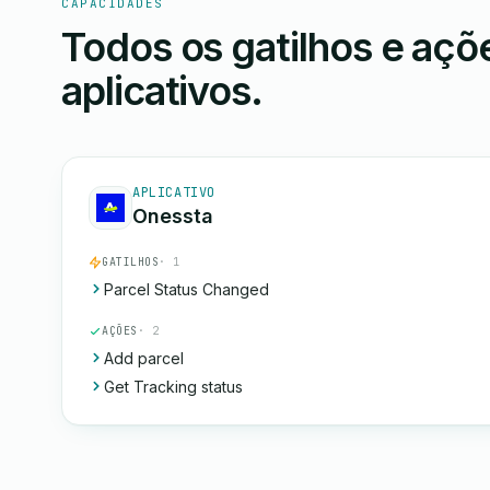
CAPACIDADES
Todos os gatilhos e aç
aplicativos.
APLICATIVO
Onessta
GATILHOS
· 1
Parcel Status Changed
AÇÕES
· 2
Add parcel
Get Tracking status