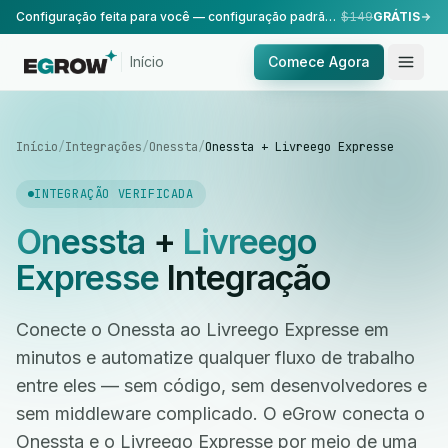
Configuração feita para você — configuração padrão, realizada pela nossa equipe.
$149
GRÁTIS
Início
Comece Agora
Início
/
Integrações
/
Onessta
/
Onessta + Livreego Expresse
INTEGRAÇÃO VERIFICADA
Onessta
+
Livreego
Expresse
Integração
Conecte o Onessta ao Livreego Expresse em
minutos e automatize qualquer fluxo de trabalho
entre eles — sem código, sem desenvolvedores e
sem middleware complicado. O eGrow conecta o
Onessta e o Livreego Expresse por meio de uma