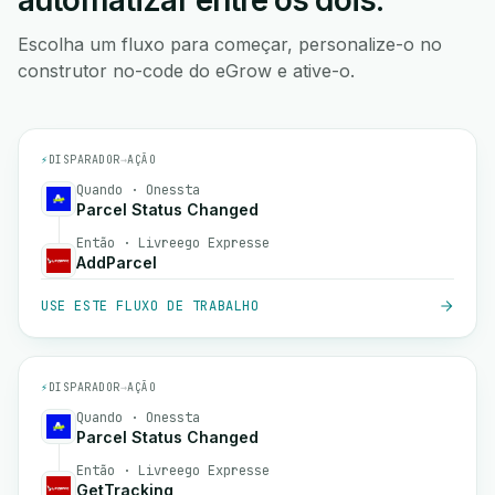
automatizar entre os dois.
Escolha um fluxo para começar, personalize-o no
construtor no-code do eGrow e ative-o.
⚡
DISPARADOR
→
AÇÃO
Quando · Onessta
Parcel Status Changed
Então · Livreego Expresse
AddParcel
USE ESTE FLUXO DE TRABALHO
⚡
DISPARADOR
→
AÇÃO
Quando · Onessta
Parcel Status Changed
Então · Livreego Expresse
GetTracking