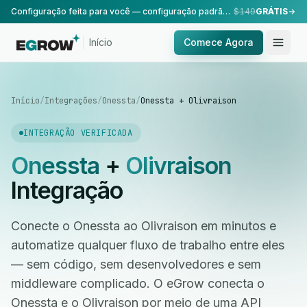
Configuração feita para você — configuração padrão, realizada pela nossa equipe.
$149
GRÁTIS
Início
Comece Agora
Início
/
Integrações
/
Onessta
/
Onessta + Olivraison
INTEGRAÇÃO VERIFICADA
Onessta
+
Olivraison
Integração
Conecte o Onessta ao Olivraison em minutos e
automatize qualquer fluxo de trabalho entre eles
— sem código, sem desenvolvedores e sem
middleware complicado. O eGrow conecta o
Onessta e o Olivraison por meio de uma API