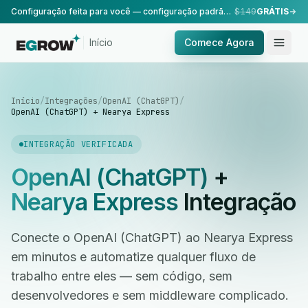
Configuração feita para você — configuração padrão, realizada pela nossa equipe.
$149
GRÁTIS
Início
Comece Agora
Início
/
Integrações
/
OpenAI (ChatGPT)
/
OpenAI (ChatGPT) + Nearya Express
INTEGRAÇÃO VERIFICADA
OpenAI (ChatGPT)
+
Nearya Express
Integração
Conecte o OpenAI (ChatGPT) ao Nearya Express
em minutos e automatize qualquer fluxo de
trabalho entre eles — sem código, sem
desenvolvedores e sem middleware complicado.