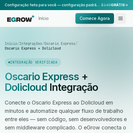
Configuração feita para você — configuração padrão, realizada pela nossa equipe.
$149
GRÁTIS
Início
Comece Agora
Início
/
Integrações
/
Oscario Express
/
Oscario Express + Dolicloud
INTEGRAÇÃO VERIFICADA
Oscario Express
+
Dolicloud
Integração
Conecte o Oscario Express ao Dolicloud em
minutos e automatize qualquer fluxo de trabalho
entre eles — sem código, sem desenvolvedores e
sem middleware complicado. O eGrow conecta o