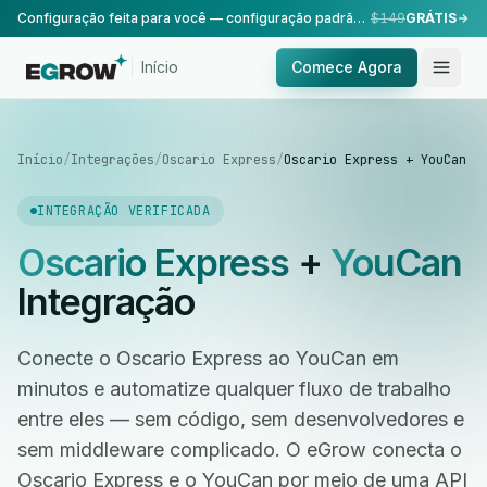
Configuração feita para você — configuração padrão, realizada pela nossa equipe.
$149
GRÁTIS
Início
Comece Agora
Início
/
Integrações
/
Oscario Express
/
Oscario Express + YouCan
INTEGRAÇÃO VERIFICADA
Oscario Express
+
YouCan
Integração
Conecte o Oscario Express ao YouCan em
minutos e automatize qualquer fluxo de trabalho
entre eles — sem código, sem desenvolvedores e
sem middleware complicado. O eGrow conecta o
Oscario Express e o YouCan por meio de uma API