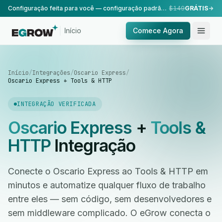
Configuração feita para você — configuração padrão, realizada pela nossa equipe.
$149
GRÁTIS
Início
Comece Agora
Início
/
Integrações
/
Oscario Express
/
Oscario Express + Tools & HTTP
INTEGRAÇÃO VERIFICADA
Oscario Express
+
Tools &
HTTP
Integração
Conecte o Oscario Express ao Tools & HTTP em
minutos e automatize qualquer fluxo de trabalho
entre eles — sem código, sem desenvolvedores e
sem middleware complicado. O eGrow conecta o