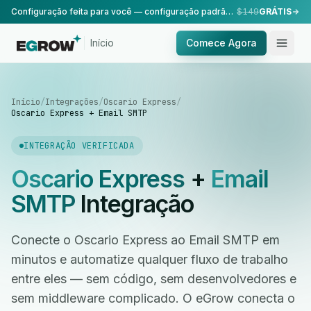
Configuração feita para você — configuração padrão, realizada pela nossa equipe.
$149
GRÁTIS
Início
Comece Agora
Início
/
Integrações
/
Oscario Express
/
Oscario Express + Email SMTP
INTEGRAÇÃO VERIFICADA
Oscario Express
+
Email
SMTP
Integração
Conecte o Oscario Express ao Email SMTP em
minutos e automatize qualquer fluxo de trabalho
entre eles — sem código, sem desenvolvedores e
sem middleware complicado. O eGrow conecta o