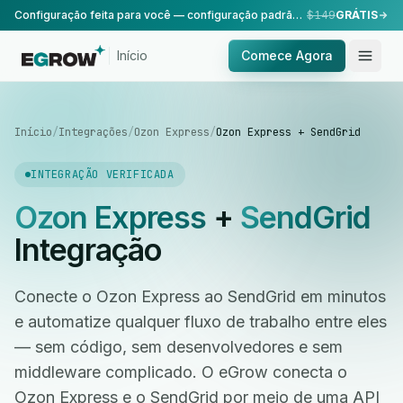
Configuração feita para você — configuração padrão, realizada pela nossa equipe.
$149
GRÁTIS
Início
Comece Agora
Início
/
Integrações
/
Ozon Express
/
Ozon Express + SendGrid
INTEGRAÇÃO VERIFICADA
Ozon Express
+
SendGrid
Integração
Conecte o Ozon Express ao SendGrid em minutos
e automatize qualquer fluxo de trabalho entre eles
— sem código, sem desenvolvedores e sem
middleware complicado. O eGrow conecta o
Ozon Express e o SendGrid por meio de uma API